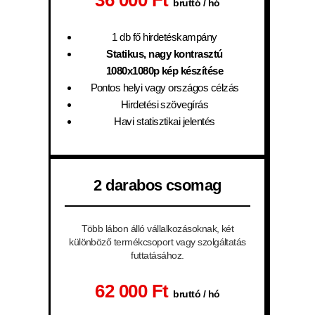
36 000 Ft
bruttó / hó
1 db fő hirdetéskampány
Statikus, nagy kontrasztú
1080x1080p kép készítése
Pontos helyi vagy országos célzás
Hirdetési szövegírás
Havi statisztikai jelentés
2 darabos csomag
Több lábon álló vállalkozásoknak, két
különböző termékcsoport vagy szolgáltatás
futtatásához.
62 000 Ft
bruttó / hó