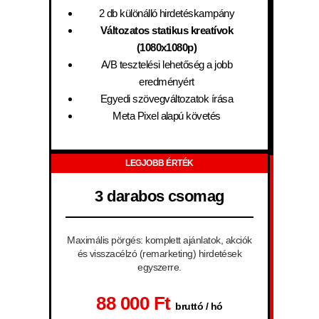
2 db különálló hirdetéskampány
Változatos statikus kreatívok
(1080x1080p)
A/B tesztelési lehetőség a jobb
eredményért
Egyedi szövegváltozatok írása
Meta Pixel alapú követés
LEGJOBB ÉRTÉK
3 darabos csomag
Maximális pörgés: komplett ajánlatok, akciók
és visszacélzó (remarketing) hirdetések
egyszerre.
88 000 Ft
bruttó / hó