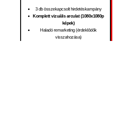
3 db összekapcsolt hirdetéskampány
Komplett vizuális arculat (1080x1080p
képek)
Haladó remarketing (érdeklődők
visszahozása)
Folyamatos optimalizálás és fiókkezelés
A legmagasabb szintű ügyfélszerzés
* Az árak bruttók és a hirdetési költségkeretet nem tartalmazzák.
2013 óta változatlan megbízhatósággal.
Minden