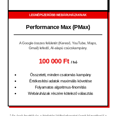
LEGNÉPSZERŰBB WEBÁRUHÁZAKNAK
Performance Max (PMax)
A Google összes felületét (Kereső, YouTube, Maps,
Gmail) lefedő, AI-alapú csúcskampány.
100 000 Ft
/ hó
Összetett, minden csatornás kampány
Értékesítési adatok maximális követése
Folyamatos algoritmus-finomítás
Webáruházak részére kötelező választás
* Az árak bruttók és a hirdetési költségkeretet (amit közvetlenül a